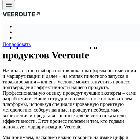
О продукте
Подтверждение
Продукт
экономической
Продукт
Бизнес-задачи
Кейсы
О нас
Блог
Документация
Бизнес-задачи
О продукте
Кейсы
Преимущества
Гиперлокальная доставка
Что такое Veeroute?
эффективности внедрения
О нас
Попробовать
Проблемно-ориентированный API-интерфейс
Анализ и оптимизация транспортной логистики
Как всё работает?
Блог
Партнеры
Производительность и качество
продуктов Veeroute
Маршрутизация вывоза отходов
Математическое ядро
Документация
О компании
Масштабируемость
Автоматизация принятия решений
Больше, чем оптимизация
Бренд-материалы
Больше деталей. Лучше результат
Оценка и минимизация рисков
Vrt Studio
Начиная с этапа выбора поставщика платформы оптимизации
Гибкость
Оптимизация затрат и пробега
Подтверждение эффективности продукта
и маршрутизации и далее – на этапах пилотного запуска и
Критерии оптимизации
тиражирования – клиент Veeroute может запустить процесс
Повышение качества обслуживания
подтверждения эффективности нашего продукта.
Учёт стохастики
Доставка последней мили
Профессиональную оценку проведут лучшие эксперты – сами
Бизнес-статистика
Динамическое планирование и маршрутизация
разработчики. Наши сотрудники совместно с пользователем
Планирование работ сервисных инженеров
платформы, используя специализированную проектную
методологию, соберут данные, проведут необходимые
Оптимизация транспортного парка и штата водител
вычисления и представят ценные для бизнеса показатели
Сервисы экспресс-доставки и почтовые службы
эффективности. Этот процесс полезен и тем, кто годами
Дальнемагистральные и мультимодальные перевозк
использует маршрутизацию Veeroute.
Оптимизация обслуживания банкоматов и касс
Мы понимаем, насколько важно говорить на языке цифр и
Увеличение производительности труда